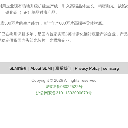
将利用企业现有场地升级扩建生产线，引入高端晶体生长、精密抛光、缺陷
）、磷化铟（InP）单晶衬底产品。
底300万片的生产能力，合计年产600万片高端半导体衬底。
子已在衢州深耕多年，是国内首家实现6英寸磷化铟衬底量产的企业，产品
已稳定供货国内头部光芯片、光模块企业。
SEMI简介
|
About SEMI
|
联系我们
|
Privacy Policy
|
semi.org
Copyright ©
2026 All rights reserved
沪ICP备06022522号
沪公网安备31011502000679号