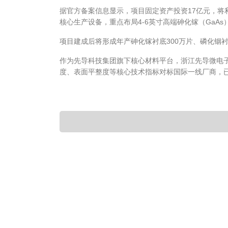
据官方备案信息显示，项目固定资产投资17亿元，
核心生产设备，重点布局4-6英寸高端砷化镓（GaAs
项目建成后将形成年产砷化镓衬底300万片、磷化铟衬
作为先导科技集团旗下核心材料平台，浙江先导微电
度、表面平整度等核心技术指标对标国际一线厂商，