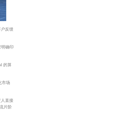
客户反馈
求明确印
I 的算
化市场
责人直接
次流片阶