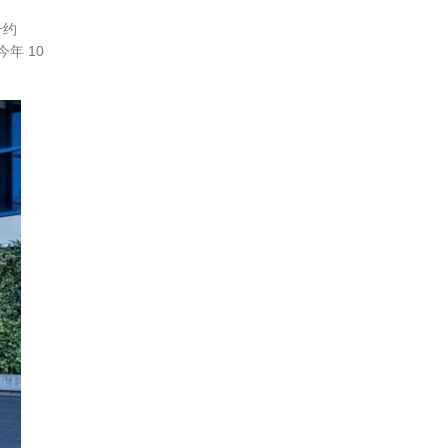
升约
年 10