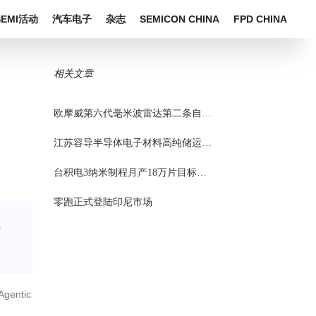
SEMI活动
汽车电子
杂志
SEMICON CHINA
FPD CHINA
相关文章
欧摩威第六代毫米波雷达第二条自研产线正式投产
江苏容导半导体电子材料高纯储运装备项目预计今年三季度投入运营
台积电3纳米制程月产18万片目标有望提前达成
零跑正式登陆印尼市场
在
ntic