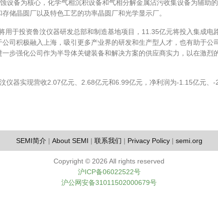
刻蚀设备为核心，化学气相沉积设备和气相分解金属沾污收集设备为辅助
和存储晶圆厂以及特色工艺的功率晶圆厂和光学显示厂。
亿元将用于投资鲁汶仪器研发总部和制造基地项目，11.35亿元将投入集成电
于公司积极融入上海，吸引更多产业界的研发和生产型人才，也有助于公
进一步强化公司作为半导体关键装备和解决方案的供应商实力，以在激烈
器实现营收2.07亿元、2.68亿元和6.99亿元，净利润为-1.15亿元、-2
SEMI简介
|
About SEMI
|
联系我们
|
Privacy Policy
|
semi.org
Copyright ©
2026 All rights reserved
沪ICP备06022522号
沪公网安备31011502000679号