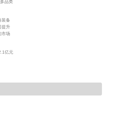
的多品类
路装备
司提升
的市场
.1亿元