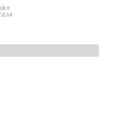
制及大
迈入8