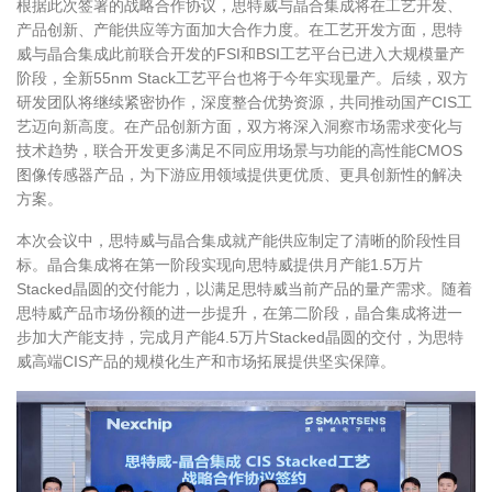
根据此次签署的战略合作协议，思特威与晶合集成将在工艺开发、
产品创新、产能供应等方面加大合作力度。在工艺开发方面，思特
威与晶合集成此前联合开发的
FSI
和
BSI
工艺平台已进入大规模量产
阶段，全新
55nm Stack
工艺平台也将于今年实现量产。后续，双方
研发团队将继续紧密协作，深度整合优势资源，共同推动国产
CIS
工
艺迈向新高度。在产品创新方面，双方将深入洞察市场需求变化与
技术趋势，联合开发更多满足不同应用场景与功能的高性能
CMOS
图像传感器产品，为下游应用领域提供更优质、更具创新性的解决
方案。
本次会议中，思特威与晶合集成就产能供应制定了清晰的阶段性目
标。晶合集成将在第一阶段实现向思特威提供月产能
1.5
万片
Stacked
晶圆的交付能力，以满足思特威当前产品的量产需求。随着
思特威产品市场份额的进一步提升，在第二阶段，晶合集成将进一
步加大产能支持，完成月产能
4.5
万片
Stacked
晶圆的交付，为思特
威高端
CIS
产品的规模化生产和市场拓展提供坚实保障。