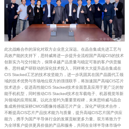
此次战略合作的深化对双方企业意义深远。在晶合集成先进工艺与
高效产能的支持下，思特威将进一步提升全流程国产高端
CIS
的技术
创新实力与交付能力，保障卓越产品质量与稳定可靠的客户供货服
务。思特威产研联动的深化技术投入，同样将大大提升晶合集成在
CIS Stacked
工艺的技术攻坚能力，进一步巩固其在国产晶圆代工领
域的技术优势与市场地位双方的强强联手，将加速国产高端
CIS
芯片
技术进步，促进高性能
CIS Stacked
技术全面普及应用于更广泛的智
能手机机型，同时推动
CIS Stacked
技术在车载电子、机器视觉等新
兴领域的应用拓展。以此次签约为重要里程碑，未来思特威与晶合
集成将持续深耕
CMOS
图像传感器芯片产业，深化产研技术合作，
不断提高
CIS
芯片产品技术能力与质量，提升高端
CIS
芯片国产供应
能力，携手为国产半导体行业的发展贡献更多力量。双方将致力于
为全球客户提供更具价值的产品和服务，共同在全球半导体市场中