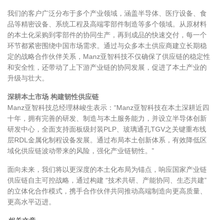
我们的客户广泛分布于多个产业领域，涵盖半导体、医疗设备、食
品等精密设备、系统工程及高端零部件制造等多个领域。从原材料
的本土化采购到零部件的协同生产，再到成品的快速交付，每一个
环节都紧密围绕中国市场需求。通过与众多本土供应商建立长期稳
定的战略合作伙伴关系，Manz亚智科技不仅确保了供应链的稳定性
和安全性，还带动了上下游产业链的协同发展，促进了本土产业的
升级与壮大。
深耕本土市场 构建韧性供应链
Manz亚智科技总经理林峻生表示：“Manz亚智科技在本土深耕近四
十年，拥有完善的研发、制造与本土服务能力，并设立半导体创新
研发中心，全面支持面板级封装PLP、玻璃通孔TGV之关键重布线
层RDL金属化制程设备发展。通过布局本土创新体系，有效降低区
域化供应链波动带来的风险，强化产业链韧性。”
面向未来，我们将以更深度的本土化布局为锚点，响应国家产业链
供应链自主可控战略，通过构建 “技术共研、产能协同、生态共建”
的立体化合作模式，携手合作伙伴共同推动高端制造向更高质量、
更高水平迈进。