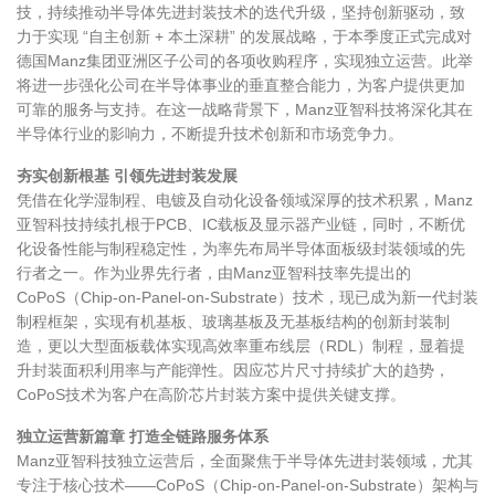
技，持续推动半导体先进封装技术的迭代升级，坚持创新驱动，致
力于实现 “自主创新 + 本土深耕” 的发展战略，于本季度正式完成对
德国Manz集团亚洲区子公司的各项收购程序，实现独立运营。此举
将进一步强化公司在半导体事业的垂直整合能力，为客户提供更加
可靠的服务与支持。在这一战略背景下，Manz亚智科技将深化其在
半导体行业的影响力，不断提升技术创新和市场竞争力。
夯实创新根基 引领先进封装发展
凭借在化学湿制程、电镀及自动化设备领域深厚的技术积累，Manz
亚智科技持续扎根于PCB、IC载板及显示器产业链，同时，不断优
化设备性能与制程稳定性，为率先布局半导体面板级封装领域的先
行者之一。作为业界先行者，由Manz亚智科技率先提出的
CoPoS（Chip-on-Panel-on-Substrate）技术，现已成为新一代封装
制程框架，实现有机基板、玻璃基板及无基板结构的创新封装制
造，更以大型面板载体实现高效率重布线层（RDL）制程，显着提
升封装面积利用率与产能弹性。因应芯片尺寸持续扩大的趋势，
CoPoS技术为客户在高阶芯片封装方案中提供关键支撑。
独立运营新篇章 打造全链路服务体系
Manz亚智科技独立运营后，全面聚焦于半导体先进封装领域，尤其
专注于核心技术——CoPoS（Chip-on-Panel-on-Substrate）架构与