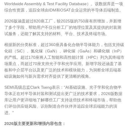
Worldwide Assembly & Test Facility Database
）。该数据库是一项
综合性资源，追踪全球由
IDM
和
OSAT
企业运营的半导体后端制造。
2026
版涵盖超过
820
座工厂，较
2025
版的
750
座有所增加，并新增
了多个字段，帮助用户不仅分析工厂的地理位置及其提供的封装测
试服务，还能了解其支持的材料、平台、技术及终端市场。
根据新的分类标准，超过
360
座具备化合物半导体能力，包括支持碳
化硅（
SiC
）、氮化镓（
GaN
）、砷化镓（
GaAs
）和磷化铟（
InP
）
的产线。超过
170
座将人工智能和高性能计算（
HPC
）列为其终端市
场重点，而超过
70
座支持光子学和光学应用。新增字段还涵盖了基
板和中介层平台以及更广泛的技术和模块能力，为洞察全球后端基
础设施如何与新兴需求对齐提供了更清晰的视角。
SEMI
高级总监
Clark Tseng
表示：“
AI
基础设施、光子学和化合物半
导体正在对半导体封装和测试提出更广泛的技术要求，
2026
版数据
库让用户更详细地了解哪些工厂支持这些技术和终端市场，帮助他
们评估供应链风险、识别制造合作伙伴并追踪全球后端能力的演
进。”
2026
版主要更新和增强内容包含：