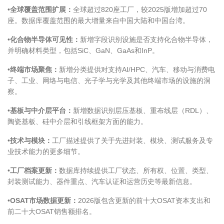
•
全球覆盖范围扩展：
全球超过
820
座工厂，较
2025
版增加超过
70
座。数据库覆盖范围的最大增量来自中国大陆和中国台湾。
•
化合物半导体可见性：
新增字段识别设施是否支持化合物半导体，
并明确材料类型，包括
SiC
、
GaN
、
GaAs
和
InP
。
•
终端市场聚焦：
新增分类提供对支持
AI/HPC
、汽车、移动与消费电
子、工业、网络与电信、光子学与光学及其他终端市场的设施的洞
察。
•
基板与中介层平台：
新增数据识别层压基板、重布线层（
RDL
）、
陶瓷基板、硅中介层和引线框架方面的能力。
•
技术与模块：
工厂描述提供了关于先进封装、模块、测试服务及专
业技术能力的更多细节。
•
工厂档案更新：
数据库持续提供工厂状态、所有权、位置、类型、
封装测试能力、器件重点、汽车认证和运营历史等最新信息。
•
OSAT
市场数据更新：
2026版包含更新的前十大
OSAT
资本支出和
前二十大
OSAT
销售额排名。