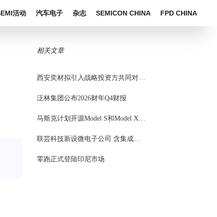
SEMI活动
汽车电子
杂志
SEMICON CHINA
FPD CHINA
相关文章
西安奕材拟引入战略投资方共同对子公司增资65亿元推进武汉硅材料基地
泛林集团公布2026财年Q4财报
马斯克计划开源Model S和Model X的设计资料与软件
联芸科技新设微电子公司 含集成电路芯片业务
零跑正式登陆印尼市场