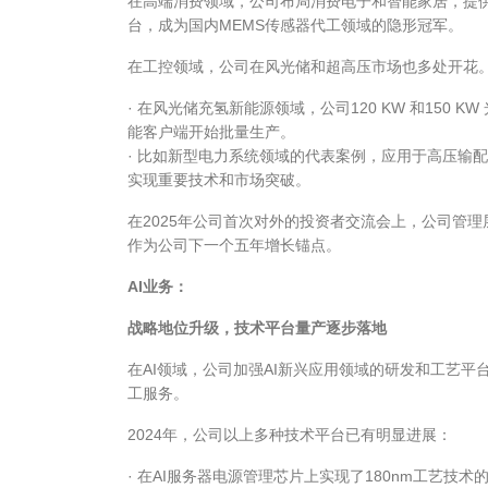
在高端消费领域，公司布局消费电子和智能家居，提供
台，成为国内MEMS传感器代工领域的隐形冠军。
在工控领域，公司在风光储和超高压市场也多处开花
· 在风光储充氢新能源领域，公司120 KW 和150 
能客户端开始批量生产。
· 比如新型电力系统领域的代表案例，应用于高压输配电
实现重要技术和市场突破。
在2025年公司首次对外的投资者交流会上，公司管理
作为公司下一个五年增长锚点。
AI业务：
战略地位升级，技术平台量产逐步落地
在AI领域，公司加强AI新兴应用领域的研发和工艺
工服务。
2024年，公司以上多种技术平台已有明显进展：
· 在AI服务器电源管理芯片上实现了180nm工艺技