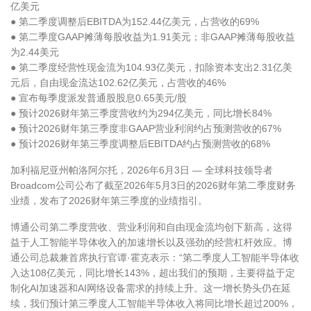
亿美元
● 第二季度调整后EBITDA为152.44亿美元，占营收的69%
● 第二季度GAAP摊薄每股收益为1.91美元；非GAAP摊薄每股收益
为2.44美元
● 第二季度经营性现金流为104.93亿美元，扣除资本支出2.31亿美
元后，自由现金流达102.62亿美元，占营收的46%
● 宣布每季度派发普通股股息0.65美元/股
● 预计2026财年第三季度营收约为294亿美元，同比增长84%
● 预计2026财年第三季度非GAAP营业利润约占预测营收的67%
● 预计2026财年第三季度调整后EBITDA约占预测营收的68%
加利福尼亚州帕洛阿尔托，2026年6月3日 — 全球科技领导者
Broadcom公司公布了截至2026年5月3日的2026财年第二季度财务
业绩，发布了2026财年第三季度的业绩指引。
博通公司第二季度营收、营业利润和自由现金流均创下新高，这得
益于人工智能半导体收入的加速增长以及强劲的经营杠杆效应。博
通公司总裁兼首席执行官谭·霍克表示：“第二季度人工智能半导体收
入达108亿美元，同比增长143%，超出我们的预期，主要得益于定
制化AI加速器和AI网络设备需求的持续上升。这一增长势头仍在延
续，我们预计第三季度人工智能半导体收入将同比增长超过200%，