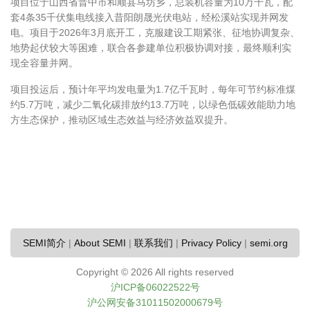
项目位于山西省晋中市和顺县马坊乡，总装机容量为10万千瓦，配
套4条35千伏集电线接入昔阳朗晟光伏电站，经松溪站实现并网发
电。项目于2026年3月底开工，克服建设工期紧张、征地协调复杂、
地势起伏较大等困难，联合各参建单位积极协调对接，最终顺利实
现全容量并网。
项目投运后，预计年平均发电量为1.7亿千瓦时，每年可节约标准煤
约5.7万吨，减少二氧化碳排放约13.7万吨，以绿色低碳效能助力地
方生态保护，推动区域生态效益与经济效益双提升。
SEMI简介
|
About SEMI
|
联系我们
|
Privacy Policy
|
semi.org
Copyright ©
2026 All rights reserved
沪ICP备06022522号
沪公网安备31011502000679号