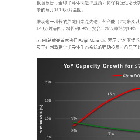
根据报告，全球半导体制造行业预计将保持强劲增长
录的每月
1110
万片晶圆。
推动这一增长的关键因素是先进工艺产能（
7
纳米及以
140
万片晶圆，增长约
69%
，复合年增长率约为
14%
SEMI
总裁兼首席执行官
Ajit Manocha
表示：“
AI
继续成
及正在刺激整个半导体生态系统的强劲投资，凸显了