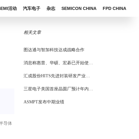
SEMI活动
汽车电子
杂志
SEMICON CHINA
FPD CHINA
相关文章
图达通与智加科技达成战略合作
消息称惠普、华硕、宏碁已开始使用长鑫内存芯片
汇成股份HITS先进封装研发产业化项目落地嘉定
三星电子美国首座晶圆厂预计年内投入运营
ASMPT发布中期业绩
半导体