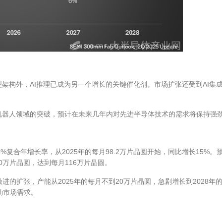
型架构外，
AI
推理已成为另一个增长的关键催化剂。市场扩张还受到
AI
集
机器人领域的突破，预计在未来几年内对先进半导体技术的需求将保持强
4%
复合年增长率，从
2025
年的每月
98.2
万片晶圆开始，同比增长
15%
。
0
万片晶圆，达到每月
116
万片晶圆。
激进的扩张，产能从
2025
年的每月不到
20
万片晶圆，急剧增长到
2028
年
劲市场需求。