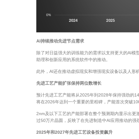
AI
持续推动先进节点需求
除了对日益强大的训练能力的需求以支持更大的
AI
模
助理和创新应用的系统软件中的推动。
此外，
AI
还在推动虚拟现实和增强现实设备以及人形
先进工艺产能扩张保持两位数增长
预计先进工艺产能将从
2025
年到
2028
年保持强劲的
1
将在
2026
年达到一个重要的里程碑，产能首次突破
10
2nm
及以下工艺的产能部署在整个预测期内显示出更
过
50
万片晶圆，反映了在先进制造中
AI
应用推动的强
2025
年和
2027
年先进工艺设备投资飙升