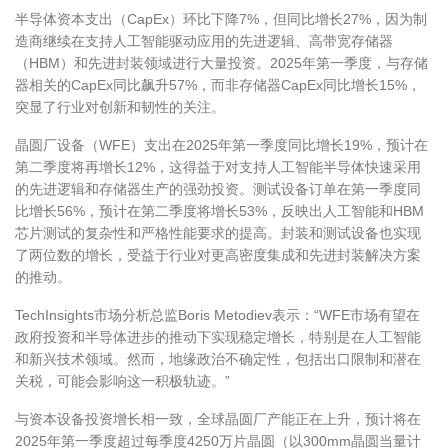
半导体资本支出（
CapEx
）环比下降
7%
，但同比增长
27%
，因为制
造商继续在支持人工智能驱动应用的先进逻辑、高带宽存储器
（
HBM
）和先进封装领域进行大量投资。
2025
年第一季度，与存储
器相关的
CapEx
同比飙升
57%
，而非存储器
CapEx
同比增长
15%
，
突显了行业对创新和韧性的关注。
晶圆厂设备（
WFE
）支出在
2025
年第一季度同比增长
19%
，预计在
第二季度将再增长
12%
，这得益于对支持人工智能半导体快速采用
的先进逻辑和存储器生产的强劲投资。测试设备订单在第一季度同
比增长
56%
，预计在第二季度将增长
53%
，反映出人工智能和
HBM
芯片测试的复杂性和严格性能要求的提高。封装和测试设备也实现
了两位数的增长，受益于行业对更高密度集成和先进封装解决方案
的推动。
TechInsights
市场分析总监
Boris Metodiev
表示：
“WFE
市场有望在
政府投资和半导体进步的推动下实现稳定增长，特别是在人工智能
和新兴技术领域。然而，地缘政治不确定性，包括出口限制和潜在
关税，可能会影响这一积极轨迹。
”
与资本设备投资增长相一致，全球晶圆厂产能正在上升，预计将在
2025
年第一季度超过每季度
4250
万片晶圆（以
300mm
晶圆当量计