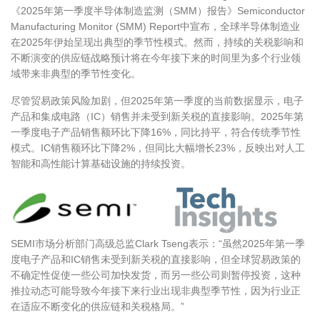
《
2025
年第一季度半导体制造监测（
SMM
）报告》
Semiconductor
Manufacturing Monitor (SMM) Report
中宣布，全球半导体制造业
在
2025
年伊始呈现出典型的季节性模式。然而，持续的关税影响和
不断演变的供应链战略预计将在今年接下来的时间里为多个行业领
域带来非典型的季节性变化。
尽管贸易政策风险加剧，但
2025
年第一季度的当前数据显示，电子
产品和集成电路（
IC
）销售并未受到新关税的直接影响。
2025
年第
一季度电子产品销售额环比下降
16%
，同比持平，符合传统季节性
模式。
IC
销售额环比下降
2%
，但同比大幅增长
23%
，反映出对人工
智能和高性能计算基础设施的持续投资。
SEMI市场分析部门高级总监
Clark Tseng
表示：
“
虽然
2025
年第一季
度电子产品和
IC
销售未受到新关税的直接影响，但全球贸易政策的
不确定性促使一些公司加快发货，而另一些公司则暂停投资，这种
推拉动态可能导致今年接下来行业出现非典型季节性，因为行业正
在适应不断变化的供应链和关税格局。
”