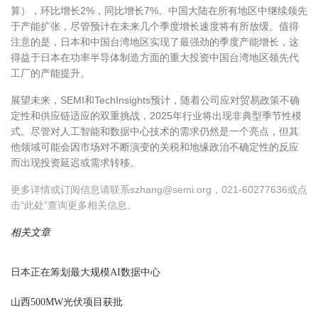
算），环比增长
2%
，同比增长
7%
。中国大陆在所有地区中继续领先
于产能扩张，尽管预计在未来几个季度增长速度将有所放缓。值得
注意的是，日本和中国台湾地区实现了最强劲的季度产能增长，这
得益于日本在功率半导体制造方面的重大投资中国台湾地区领先代
工厂的产能提升。
展望未来，
SEMI
和
TechInsights
预计，随着公司应对贸易政策不确
定性和供应链适应的双重挑战，
2025
年行业将出现非典型季节性模
式。尽管对人工智能和数据中心技术的需求仍然是一个亮点，但其
他领域可能会因市场对不断演变的关税和地缘政治不确定性的反应
而出现投资延迟或需求转移。
更多详情或订阅信息请联系
szhang@semi.org
，
021-60277636
或点
击
“
此处
”
查询更多相关信息。
相关文章
日本正在筹划最大规模AI数据中心
山西500MW光伏项目获批