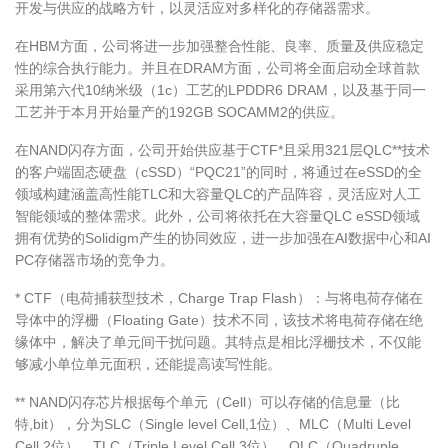
开发与供应的战略方针，以灵活应对多样化的存储器需求。
在HBM方面，公司将进一步加强整合性能、良率、质量及供应稳定
性的综合执行能力。并且在DRAM方面，公司将全面启动全球首款
采用第六代10纳米级（1c）工艺的LPDDR6 DRAM，以及基于同一
工艺并于本月开始量产的192GB SOCAMM2的供应。
在NAND闪存方面，公司开始供应基于CTF*且采用321层QLC**技术
的客户端固态硬盘（cSSD）“PQC21”的同时，将通过在eSSD的全
领域构建涵盖高性能TLC和大容量QLC的产品阵容，灵活应对人工
智能领域的整体需求。此外，公司将依托在大容量QLC eSSD领域
拥有优势的Solidigm产生的协同效应，进一步加强在AI数据中心和AI
PC存储器市场的竞争力。
* CTF（电荷捕获型技术，Charge Trap Flash）：与将电荷存储在
导体中的浮栅（Floating Gate）技术不同，该技术将电荷存储在绝
缘体中，解决了单元间干扰问题。其特点是相比浮栅技术，不仅能
够减小单位单元面积，还能提高读写性能。
** NAND闪存芯片根据每个单元（Cell）可以存储的信息量（比
特,bit），分为SLC（Single level Cell,1位）、MLC（Multi Level
Cell,2位）、TLC（Triple Level Cell,3位）、QLC（Quadruple