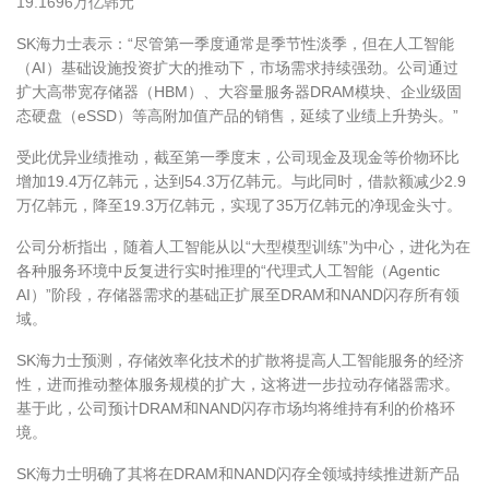
19.1696万亿韩元
SK海力士表示：“尽管第一季度通常是季节性淡季，但在人工智能
（AI）基础设施投资扩大的推动下，市场需求持续强劲。公司通过
扩大高带宽存储器（HBM）、大容量服务器DRAM模块、企业级固
态硬盘（eSSD）等高附加值产品的销售，延续了业绩上升势头。”
受此优异业绩推动，截至第一季度末，公司现金及现金等价物环比
增加19.4万亿韩元，达到54.3万亿韩元。与此同时，借款额减少2.9
万亿韩元，降至19.3万亿韩元，实现了35万亿韩元的净现金头寸。
公司分析指出，随着人工智能从以“大型模型训练”为中心，进化为在
各种服务环境中反复进行实时推理的“代理式人工智能（Agentic
AI）”阶段，存储器需求的基础正扩展至DRAM和NAND闪存所有领
域。
SK海力士预测，存储效率化技术的扩散将提高人工智能服务的经济
性，进而推动整体服务规模的扩大，这将进一步拉动存储器需求。
基于此，公司预计DRAM和NAND闪存市场均将维持有利的价格环
境。
SK海力士明确了其将在DRAM和NAND闪存全领域持续推进新产品