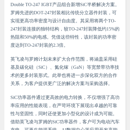
Double TO-247 IGBT
产品组合新增
SiC
半桥解决方案。
罗姆先进的
DOT-247
封装相比传统分立器件封装，可
实现更高功率密度与设计自由度。其采用将两个
TO-
247
封装连接的独特结构，较
TO-247
封装降低约
15%
的
热阻和
50%
的电感。凭借这些特性，该封装的功率密
度达到
TO-247
封装的
2.3
倍。
英飞凌与罗姆计划未来扩大合作范围，将涵盖采用硅
基及碳化硅（
SiC
）、氮化镓（
GaN
）等宽禁带功率技
术的更多封装形式。此举也将进一步深化双方的合作
关系，为客户提供更广泛的解决方案与采购选择。
SiC
功率器件通过更高效的电力转换，不仅增强了高功
率应用的性能表现，在严苛环境下展现出卓越的可靠
性与坚固性，同时还使更加小型化的设计成为可能。
借助英飞凌与罗姆的
SiC
功率器件，客户可为电动汽车
充电、可再生能源系统、
AI
数据中心等应用开发高能