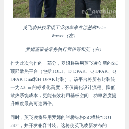
英飞凌科技零碳工业功率事业部总裁
Peter
Wawer
（左）
罗姆董事兼常务执行官伊野和英（右）
作为此次合作的一部分，罗姆将采用英飞凌创新的
SiC
顶部散热平台（包括
TOLT
、
D-DPAK
、
Q-DPAK
、
Q-
DPAK Dual
和
H-DPAK
封装）。该平台将所有封装统
一为
2.3mm
的标准化高度，不仅简化设计流程、降低
散热系统成本，更能有效利用基板空间，功率密度提
升幅度最高可达两倍。
同时，英飞凌将采用罗姆的半桥结构
SiC
模块“
DOT-
247
”，并开发兼容封装。这将使英飞凌新发布的