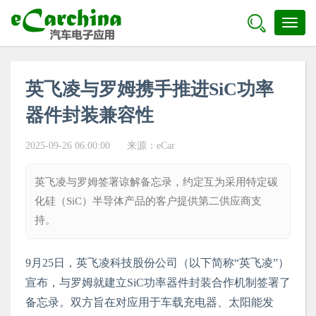

Toggl
naviga
英飞凌与罗姆携手推进SiC功率
器件封装兼容性
2025-09-26 06:00:00
来源：
eCar
英飞凌与罗姆签署谅解备忘录，约定互为采用特定碳
化硅（SiC）半导体产品的客户提供第二供应商支
持。
9
月
25
日，英飞凌科技股份公司（以下简称“英飞凌”）
宣布，与罗姆就建立
SiC
功率器件封装合作机制签署了
备忘录。双方旨在对应用于车载充电器、太阳能发