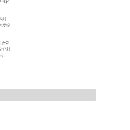
亦可轻
K封
密度提
品组合新
47封
3倍。