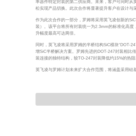
率器件特定封装的第二供应商。未来，客户可同时从
松实现产品切换。此次合作将显著提升客户在设计与
作为此次合作的一部分，罗姆将采用英飞凌创新的SiC顶部散热
装）。该平台将所有封装统一为2.3mm的标准化高
升幅度最高可达两倍。
同时，英飞凌将采用罗姆的半桥结构SiC模块“DOT-247
增SiC半桥解决方案。罗姆先进的DOT-247封装相
装连接的独特结构，较TO-247封装降低约15%的热阻
英飞凌与罗姆计划未来扩大合作范围，将涵盖采用硅基