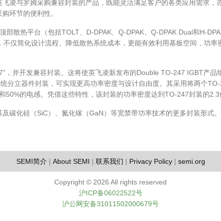
英飞凌与罗姆采购兼容封装的产品，既能灵活满足客户的各类应用需求，
采购环节的便利性。
平台（包括TOLT、D-DPAK、Q-DPAK、Q-DPAK Dual和H-DPA
度，不仅简化设计流程、降低散热系统成本，更能有效利用基板空间，功率
”，并开发兼容封装。这将使英飞凌新发布的Double TO-247 IGBT产
比传统分立器件封装，可实现更高功率密度与设计自由度。其采用将两个TO-2
和50%的电感。凭借这些特性，该封装的功率密度达到TO-247封装的2.
及碳化硅（SiC）、氮化镓（GaN）等宽禁带功率技术的更多封装形式。
SEMI简介
|
About SEMI
|
联系我们
|
Privacy Policy
|
semi.org
Copyright ©
2026 All rights reserved
沪ICP备06022522号
沪公网安备31011502000679号